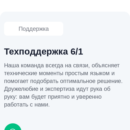
ИНН:
5024234448
ОГРН:
1235000086331
КПП:
502401001
Вступайте в наш Telegram-канал.
Сюда мы выкладываем
обновления наших программ.
Вступить в сообщество