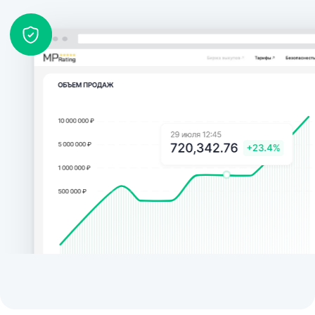
Поддержка
Техподдержка 6/1
Наша команда всегда на связи, объясняет
технические моменты простым языком и
помогает подобрать оптимальное решение.
Дружелюбие и экспертиза идут рука об
руку: вам будет приятно и уверенно
работать с нами.