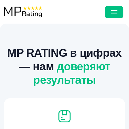
MP RATING в цифрах
— нам
доверяют
результаты
1,3 млн
выполненных выкупов товаров