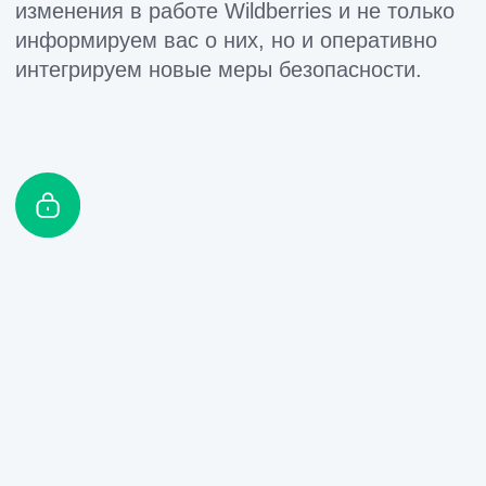
Только в MP-Rating у вас есть альтернатива
– хотите, продвигайтесь самостоятельно с
помощью софта, хотите – доверяйте всё
нашим экспертам. Никаких ограничений по
масштабам: выкупов и отзывов можно
делать сколько угодно, в своём темпе или
опережая конкурентов. Такой выбор
решений обеспечивает максимальное
удобство для разных ситуаций.