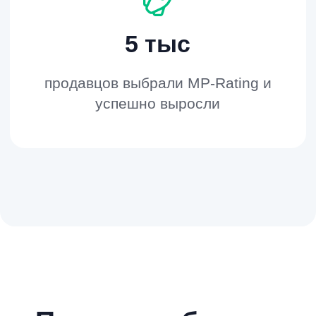
Почему выбирают
MP RATING?
Безопасность
Безопасность
прежде всего
Наши методы продвижения полностью
имитируют поведение реальных
покупателей под крепким технологичным
капотом. Мы постоянно мониторим
изменения в работе Wildberries и не только
информируем вас о них, но и оперативно
интегрируем новые меры безопасности.