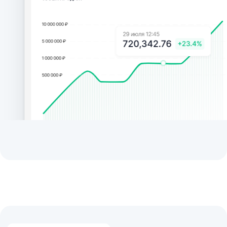
ОГРН:
1235000086331
КПП:
502401001
Вступайте в наш Telegram-канал.
Сюда мы выкладываем
обновления наших программ.
Вступить в сообщество