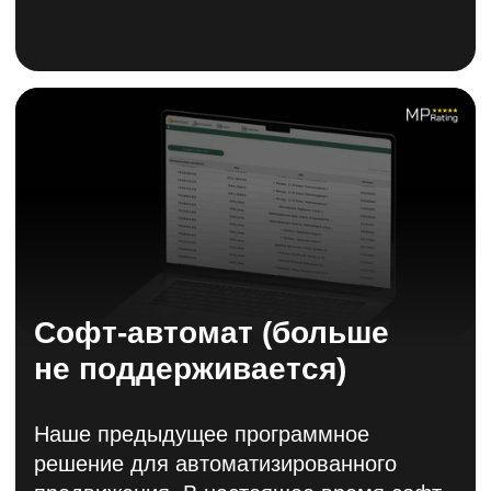
500 тыс
оставленных отзывов
5 тыс
продавцов выбрали MP-Rating и
успешно выросли