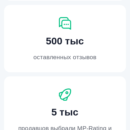
Только в MP-Rating у вас есть альтернатива
– хотите, продвигайтесь самостоятельно с
помощью софта, хотите – доверяйте всё
нашим экспертам. Никаких ограничений по
масштабам: выкупов и отзывов можно
делать сколько угодно, в своём темпе или
опережая конкурентов. Такой выбор
решений обеспечивает максимальное
удобство для разных ситуаций.