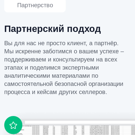
Мы создаем инструменты, чтобы селлеры на
Wildberries зарабатывали больше
Входим в реестр аккредитованных ИТ-
компаний Минцифры № АО-20240731-
19062920543-3
© Все права защищены. ООО "МП РЕЙТИНГ” 2025.
Публичная оферта
Политика конфиденциальности
Договор комиссии (публичная оферта)
Согласие на обработку персональных данных
Публичная оферта с физлицами
Мы ❤️ наших клиентов и стараемся помогать им на
всех этапах. Поэтому нас выбирают.