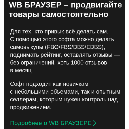
Агентство MP RATING сделает всё за вас
“под ключ”: массовые выкупы,
организация отзывов, повышение
рейтинга, уникальные банковские карты,
логистика на ПВЗ и собственные SIM-
карты – мы берём на себя весь процесс.
Ваши товары быстро выйдут в топ
Wildberries, получат высокие оценки и
больше органических продаж.
Решение идеально как для новичков,
которые опасаются ошибок и
ограничены в бюджете, так и для для
крупных игроков, кому важны скорость и
высокая проходимость отзывов.
Подробнее о продвижении под ключ