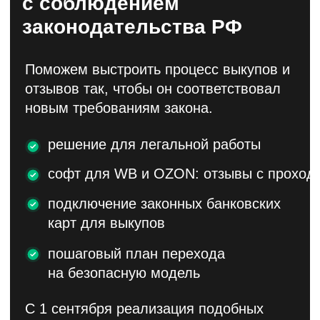
Подробнее о консалтинге
WB БРАУЗЕР – продвигайте
товары самостоятельно
Для тех, кто привык всё делать сам.
С помощью этого софта можно делать
самовыкупы (FBO/FBS/DBS/EDBS),
поднимать рейтинг, оставлять отзывы —
без ограничений, хоть 1000 отзывов
в месяц.