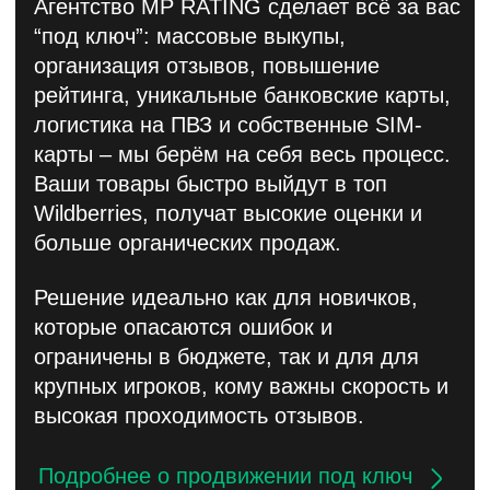
MP RATING в цифрах
— нам
доверяют
результаты
1,3 млн
выполненных выкупов товаров