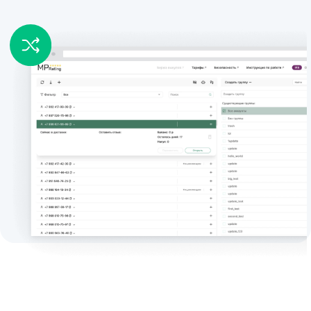
Готовы начать
продвижение?
Оставьте заявку, и мы бесплатно
покажем, как всё работает (это займёт
всего 10–15 минут).