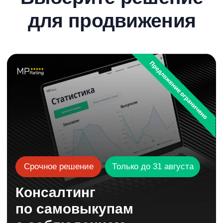
Консалтинг
по самовыкупам
с соблюдением
законодательства РФ
Поможем выстроить процесс выкупов и
отзывов так, чтобы он соответствовал
новым требованиям закона.
решение для легальной работы
софт для WB и OZON: отзывы с проходимостью 98%
подключение законных банковских
карт для выкупов
пошаговый план перехода
на безопасную модель
С 1 сентября реализация подобных
решений станет невозможной —
успейте подключиться до 31 августа.