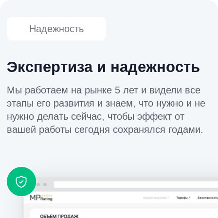
Уже совсем скоро ваши товары станут
заметнее и начнут продаваться чаще –
попробуйте наши технологии!
+7
Нажимая кнопку вы даёте
согласие
на сбор и
обработку
ваших персональных данных в
соответствии с
политикой конфиденциальности
Оставить заявку
ООО "МП РЕЙТИНГ"
ИНН:
5024234448